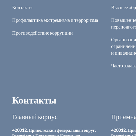
Контакты
Высшее обр
Профилактика экстремизма и терроризма
Повышение
переподгот
Противодействие коррупции
Организаци
ограниченн
и инвалидн
Часто зада
Контакты
Главный корпус
Приемна
420012, Приволжский федеральный округ,
420012, При
Республика Татарстан, г.Казань, ул.
Республика Т