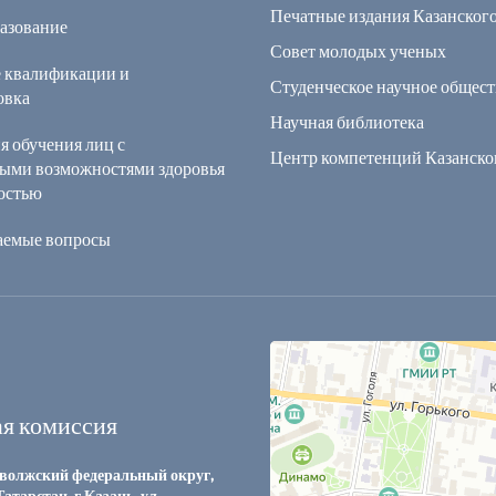
Печатные издания Казанског
азование
Совет молодых ученых
 квалификации и
Студенческое научное общест
овка
Научная библиотека
я обучения лиц с
Центр компетенций Казанск
ыми возможностями здоровья
остью
ваемые вопросы
я комиссия
волжский федеральный округ,
атарстан, г.Казань, ул.