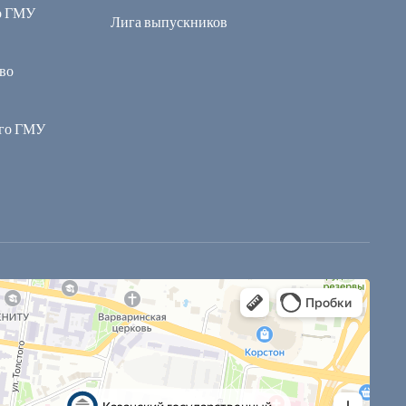
о ГМУ
Лига выпускников
во
ого ГМУ