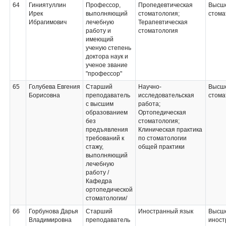
64
Гиниятуллин
Профессор,
Пропедевтическая
Высше
Ирек
выполняющий
стоматология;
стома
Ибрагимович
лечебную
Терапевтическая
работу и
стоматология
имеющий
ученую степень
доктора наук и
ученое звание
"профессор"
65
Голубева Евгения
Старший
Научно-
Высше
Борисовна
преподаватель
исследовательская
стома
с высшим
работа;
образованием
Ортопедическая
без
стоматология;
предъявления
Клиническая практика
требований к
по стоматологии
стажу,
общей практики
выполняющий
лечебную
работу /
Кафедра
ортопедической
стоматологии/
66
Горбунова Дарья
Старший
Иностранный язык
Высше
Владимировна
преподаватель
иност