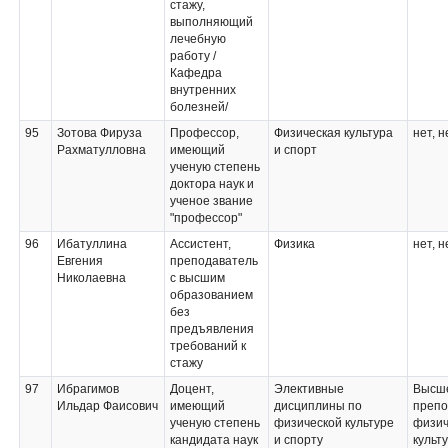
стажу,
выполняющий
лечебную
работу /
Кафедра
внутренних
болезней/
95
Зотова Фируза
Профессор,
Физическая культура
нет, н
Рахматулловна
имеющий
и спорт
ученую степень
доктора наук и
ученое звание
"профессор"
96
Ибатуллина
Ассистент,
Физика
нет, н
Евгения
преподаватель
Николаевна
с высшим
образованием
без
предъявления
требований к
стажу
97
Ибрагимов
Доцент,
Элективные
Высш
Ильдар Фаисович
имеющий
дисциплины по
препо
ученую степень
физической культуре
физич
кандидата наук
и спорту
культ