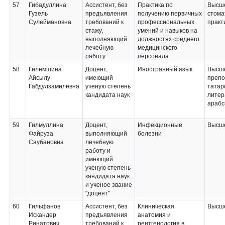
57
Гибадуллина
Ассистент, без
Практика по
Высше
Гузель
предъявления
получению первичных
стома
Сулеймановна
требований к
профессиональных
практ
стажу,
умений и навыков на
выполняющий
должностях среднего
лечебную
медицинского
работу
персонала
58
Гилемшина
Доцент,
Иностранный язык
Высше
Айсылу
имеющий
препо
Габдулзамилевна
ученую степень
татар
кандидата наук
литер
арабс
59
Гилмуллина
Доцент,
Инфекционные
Высше
Файруза
выполняющий
болезни
Саубановна
лечебную
работу и
имеющий
ученую степень
кандидата наук
и ученое звание
"доцент"
60
Гильфанов
Ассистент, без
Клиническая
Высше
Искандер
предъявления
анатомия и
Ринатович
требований к
рентгенология в