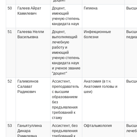
"доцент"
50
Галеев Айрат
Доцент,
Гигиена
Высше
Камилевич
имеющий
ученую степень
кандидата наук
51
Галеева Нелли
Доцент,
Инфекционные
Высше
Васильевна
выполняющий
болезни
педиа
лечебную
работу и
имеющий
ученую степень
кандидата наук
и ученое звание
"доцент"
52
Галимзянов
Ассистент,
Анатомия (в т.ч.
Высше
Салават
преподаватель
Анатомия головы и
Радикович
с высшим
шеи)
образованием
без
предъявления
требований к
стажу
53
Ганьятуллина
Ассистент, без
Офтальмология
Высше
Динара
предъявления
лечеб
Рамилевна
требований к