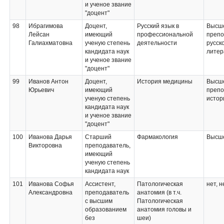
и ученое звание
"доцент"
98
Ибрагимова
Доцент,
Русский язык в
Высше
Лейсан
имеющий
профессиональной
препо
Галиахматовна
ученую степень
деятельности
русск
кандидата наук
литер
и ученое звание
"доцент"
99
Иванов Антон
Доцент,
История медицины
Высше
Юрьевич
имеющий
препо
ученую степень
истор
кандидата наук
и ученое звание
"доцент"
100
Иванова Дарья
Старший
Фармакология
Высше
Викторовна
преподаватель,
имеющий
ученую степень
кандидата наук
101
Иванова Софья
Ассистент,
Патологическая
нет, н
Александровна
преподаватель
анатомия (в т.ч.
с высшим
Патологическая
образованием
анатомия головы и
без
шеи)