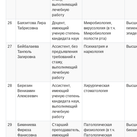
выполняющий
лечебную
работу
26
Баязитова Лира
Доцент,
Микробиология,
Высше
Табрисовна
имеющий
вирусология (в т.ч.
гигие
ученую степень
Микробиология
эпиде
кандидата наук
полости рта)
27
Бейбалаева
Ассистент, без
Психиатрия и
Высше
Тангюль
предъявления
наркология
Загировна
требований к
стажу,
выполняющий
лечебную
работу
28
Березин
Ассистент,
Хирургическая
Высше
Вениамин
имеющий
стоматология
Алексеевич
ученую степень
кандидата наук,
выполняющий
лечебную
работу
29
Бикиниева
Старший
Патологическая
Высше
Фирюза
преподаватель,
физиология (в т.ч.
биохи
Фанисовна
имеющий
Патологическая