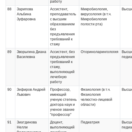
работу
88
Зарипова
Ассистент,
Микробиология,
Высше
Альбина
преподаватель
вирусология (в т.ч.
Зуфаровна
с высшим
Микробиология
образованием
полости рта)
без
предъявления
требований к
стажу
89
Зворыгина Диана
Ассистент, без
Оториноларингология
Высше
Василевна
предъявления
педиа
требований к
стажу,
выполняющий
лечебную
работу
90
Зефиров Андрей
Профессор,
Физиология (в т.ч.
Высше
Львович
имеющий
Физиология
ученую степень
челюстно-лицевой
доктора наук и
области)
ученое звание
"профессор"
91
Зиатдинова
Доцент,
Педиатрия
Высше
Нелли
выполняющий
педиа