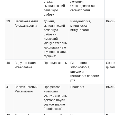
стажу,
лечения;
выполняющий
Ортопедическая
лечебную
стоматология
работу
39
Васильева Алла
Доцент,
Иммунология,
Высше
Александровна
выполняющий
клиническая
лечебную
иммунология
работу и
имеющий
ученую степень
кандидата наук
и ученое звание
"доцент"
40
Водунон Наиля
Преподаватель
Гистология,
Основ
Робертовна
эмбриология,
цитол
цитология -
гистология полости
рта
41
Волков Евгений
Профессор,
Биология
Высше
Михайлович
имеющий
ученую степень
доктора наук и
ученое звание
"профессор"