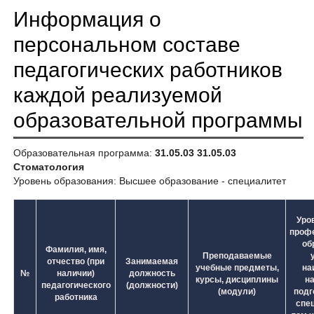
Информация о
персональном составе
педагогических работников
каждой реализуемой
образовательной программы
Образовательная программа:
31.05.03 31.05.03
Стоматология
Уровень образования: Высшее образование - специалитет
Уро
проф
об
Фамилия, имя,
Преподаваемые
отчество (при
Занимаемая
учебные предметы,
на
№
наличии)
должность
курсы, дисциплины
н
педагогического
(должности)
(модули)
подг
работника
спец