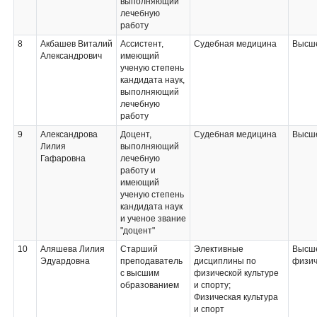
выполняющий
лечебную
работу
8
Акбашев Виталий
Ассистент,
Судебная медицина
Высше
Александрович
имеющий
ученую степень
кандидата наук,
выполняющий
лечебную
работу
9
Александрова
Доцент,
Судебная медицина
Высше
Лилия
выполняющий
Гафаровна
лечебную
работу и
имеющий
ученую степень
кандидата наук
и ученое звание
"доцент"
10
Аляшева Лилия
Старший
Элективные
Высше
Эдуардовна
преподаватель
дисциплины по
физич
с высшим
физической культуре
образованием
и спорту;
Физическая культура
и спорт