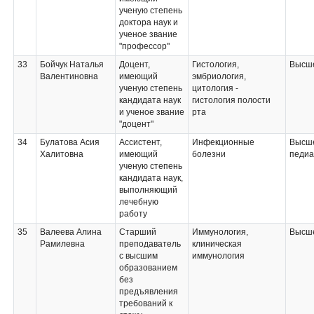
ученую степень
доктора наук и
ученое звание
"профессор"
33
Бойчук Наталья
Доцент,
Гистология,
Высше
Валентиновна
имеющий
эмбриология,
ученую степень
цитология -
кандидата наук
гистология полости
и ученое звание
рта
"доцент"
34
Булатова Асия
Ассистент,
Инфекционные
Высше
Халитовна
имеющий
болезни
педиа
ученую степень
кандидата наук,
выполняющий
лечебную
работу
35
Валеева Алина
Старший
Иммунология,
Высше
Рамилевна
преподаватель
клиническая
с высшим
иммунология
образованием
без
предъявления
требований к