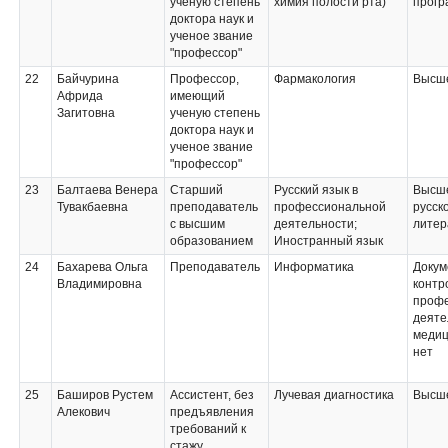
ученую степень
химия полости рта)
прогр
доктора наук и
ученое звание
"профессор"
22
Байчурина
Профессор,
Фармакология
Высше
Африда
имеющий
Загитовна
ученую степень
доктора наук и
ученое звание
"профессор"
23
Балтаева Венера
Старший
Русский язык в
Высше
Тувакбаевна
преподаватель
профессиональной
русск
с высшим
деятельности;
литер
образованием
Иностранный язык
24
Бахарева Ольга
Преподаватель
Информатика
Докум
Владимировна
контр
профе
деяте
медиц
нет
25
Баширов Рустем
Ассистент, без
Лучевая диагностика
Высше
Алекович
предъявления
требований к
стажу,