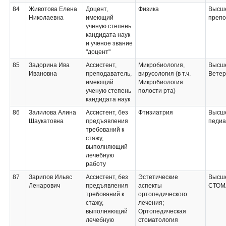
84
Животова Елена
Доцент,
Физика
Высше
Николаевна
имеющий
препо
ученую степень
кандидата наук
и ученое звание
"доцент"
85
Задорина Ива
Ассистент,
Микробиология,
Высш
Ивановна
преподаватель,
вирусология (в т.ч.
Ветер
имеющий
Микробиология
ученую степень
полости рта)
кандидата наук
86
Залилова Алина
Ассистент, без
Фтизиатрия
Высше
Шаукатовна
предъявления
педиа
требований к
стажу,
выполняющий
лечебную
работу
87
Зарипов Ильяс
Ассистент, без
Эстетические
Высше
Ленарович
предъявления
аспекты
СТОМ
требований к
ортопедического
стажу,
лечения;
выполняющий
Ортопедическая
лечебную
стоматология