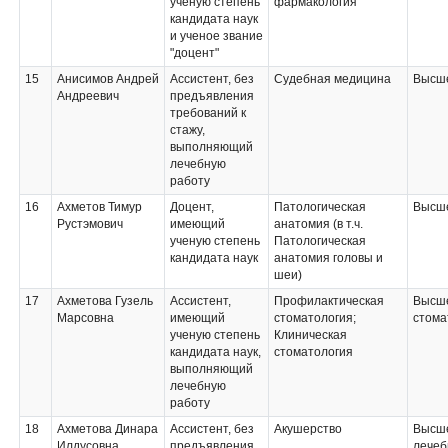
ученую степень
фармакология
кандидата наук
и ученое звание
"доцент"
15
Анисимов Андрей
Ассистент, без
Судебная медицина
Высше
Андреевич
предъявления
требований к
стажу,
выполняющий
лечебную
работу
16
Ахметов Тимур
Доцент,
Патологическая
Высше
Рустэмович
имеющий
анатомия (в т.ч.
ученую степень
Патологическая
кандидата наук
анатомия головы и
шеи)
17
Ахметова Гузель
Ассистент,
Профилактическая
Высше
Марсовна
имеющий
стоматология;
стома
ученую степень
Клиническая
кандидата наук,
стоматология
выполняющий
лечебную
работу
18
Ахметова Динара
Ассистент, без
Акушерство
Высше
Илдусовна
предъявления
лечеб