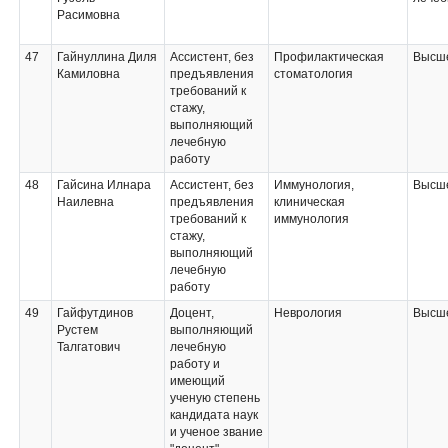
Расимовна
47
Гайнуллина Диля
Ассистент, без
Профилактическая
Высше
Камиловна
предъявления
стоматология
требований к
стажу,
выполняющий
лечебную
работу
48
Гайсина Илнара
Ассистент, без
Иммунология,
Высше
Наилевна
предъявления
клиническая
требований к
иммунология
стажу,
выполняющий
лечебную
работу
49
Гайфутдинов
Доцент,
Неврология
Высше
Рустем
выполняющий
Талгатович
лечебную
работу и
имеющий
ученую степень
кандидата наук
и ученое звание