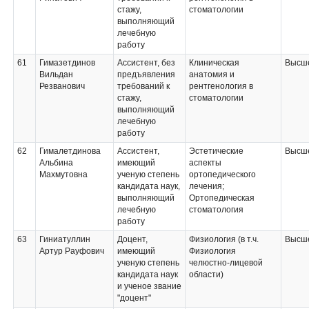
стажу,
стоматологии
выполняющий
лечебную
работу
61
Гимазетдинов
Ассистент, без
Клиническая
Высше
Вильдан
предъявления
анатомия и
Резванович
требований к
рентгенология в
стажу,
стоматологии
выполняющий
лечебную
работу
62
Гималетдинова
Ассистент,
Эстетические
Высше
Альбина
имеющий
аспекты
Махмутовна
ученую степень
ортопедического
кандидата наук,
лечения;
выполняющий
Ортопедическая
лечебную
стоматология
работу
63
Гиниатуллин
Доцент,
Физиология (в т.ч.
Высше
Артур Рауфович
имеющий
Физиология
ученую степень
челюстно-лицевой
кандидата наук
области)
и ученое звание
"доцент"