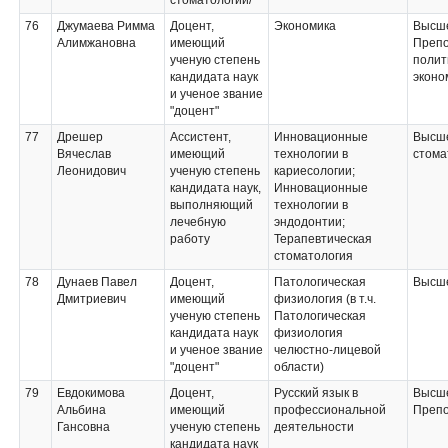
стоматологии/
Пропедевтическая
стоматология;
76
Джумаева Римма
Доцент,
Экономика
Высше
Клиническая практика
Алимжановна
имеющий
Препо
по стоматологии
ученую степень
полит
общей практики
кандидата наук
эконо
и ученое звание
"доцент"
77
Дрешер
Ассистент,
Инновационные
Высше
Вячеслав
имеющий
технологии в
стома
Леонидович
ученую степень
кариесологии;
кандидата наук,
Инновационные
выполняющий
технологии в
лечебную
эндодонтии;
работу
Терапевтическая
стоматология
78
Дунаев Павел
Доцент,
Патологическая
Высше
Дмитриевич
имеющий
физиология (в т.ч.
ученую степень
Патологическая
кандидата наук
физиология
и ученое звание
челюстно-лицевой
"доцент"
области)
79
Евдокимова
Доцент,
Русский язык в
Высше
Альбина
имеющий
профессиональной
Препо
Гансовна
ученую степень
деятельности
кандидата наук