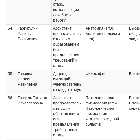
стажу,
выполняющий
лечебную
работу
54
Гарифулин
Ассистент,
Анатомия (в т.ч.
Высше
Равиль
преподаватель
Анатомия головы и
общей
Расимович
с высшим
шеи)
эпиде
образованием
без
предъявления
требований к
стажу
55
Гаязова
Доцент,
Философия
Высше
Сарбиназ
имеющий
Равилевна
ученую степень
кандидата наук
56
Гессель Татьяна
Ассистент,
Патологическая
Высш
Вячеславовна
преподаватель
физиология (в т.ч.
Специ
с высшим
Патологическая
социа
образованием
физиология
без
челюстно-лицевой
предъявления
области)
требований к
стажу