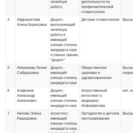
лечебную
деятельности по
работу
профилактической
стоматологии
4
Абдрашитова
Доцент,
Детская стоматология
Высше
Алена Борисовна
выполняющий
лечебную
работу и
имеющий
ученую степень
кандидата наук
и ученое звание
"доцент"
5
Аберхаева Лилия
Доцент,
Общественное
Высше
Сайдашовна
имеющий
здоровье и
педиа
ученую степень
здравоохранение
кандидата наук
6
Агафонов
Доцент,
Искусственный
нет, н
Александр
имеющий
интеллект в
Алексеевич
ученую степень
медицине;
кандидата наук
Информатика
7
Аипова Элина
Ассистент,
Ортодонтия и детское
Высше
Рашидовна
имеющий
протезирование
ученую степень
кандидата наук,