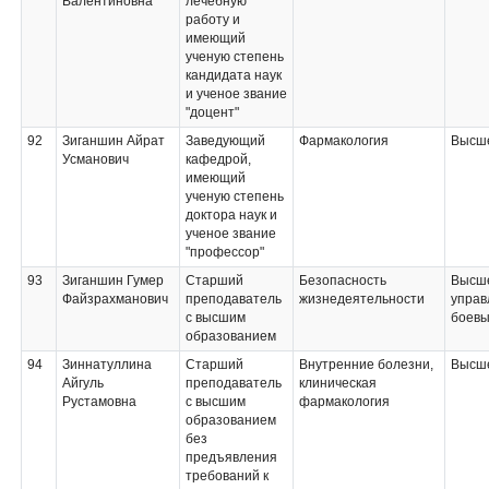
Валентиновна
лечебную
работу и
имеющий
ученую степень
кандидата наук
и ученое звание
"доцент"
92
Зиганшин Айрат
Заведующий
Фармакология
Высше
Усманович
кафедрой,
имеющий
ученую степень
доктора наук и
ученое звание
"профессор"
93
Зиганшин Гумер
Старший
Безопасность
Высше
Файзрахманович
преподаватель
жизнедеятельности
управ
с высшим
боевы
образованием
94
Зиннатуллина
Старший
Внутренние болезни,
Высше
Айгуль
преподаватель
клиническая
Рустамовна
с высшим
фармакология
образованием
без
предъявления
требований к