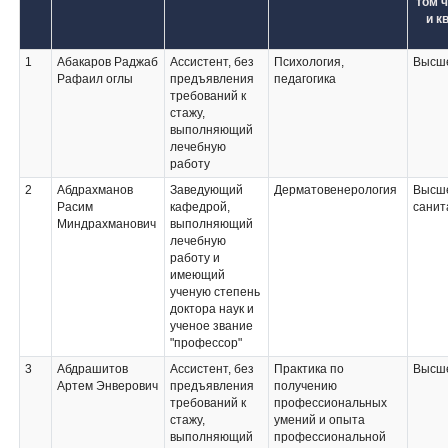
том 
и к
1
Абакаров Раджаб
Ассистент, без
Психология,
Высше
Рафаил оглы
предъявления
педагогика
требований к
стажу,
выполняющий
лечебную
работу
2
Абдрахманов
Заведующий
Дерматовенерология
Высш
Расим
кафедрой,
санит
Миндрахманович
выполняющий
лечебную
работу и
имеющий
ученую степень
доктора наук и
ученое звание
"профессор"
3
Абдрашитов
Ассистент, без
Практика по
Высше
Артем Энверович
предъявления
получению
требований к
профессиональных
стажу,
умений и опыта
выполняющий
профессиональной