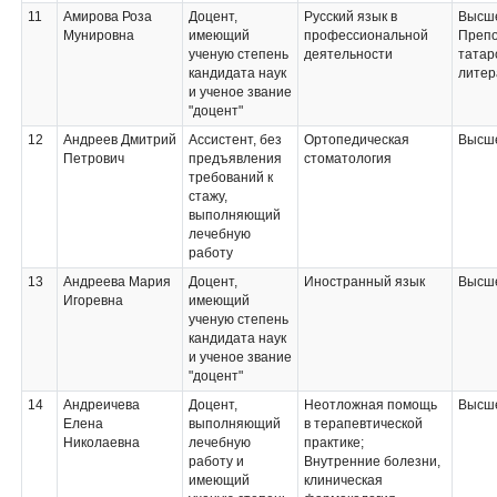
11
Амирова Роза
Доцент,
Русский язык в
Высше
Мунировна
имеющий
профессиональной
Препо
ученую степень
деятельности
татар
кандидата наук
литер
и ученое звание
"доцент"
12
Андреев Дмитрий
Ассистент, без
Ортопедическая
Высше
Петрович
предъявления
стоматология
требований к
стажу,
выполняющий
лечебную
работу
13
Андреева Мария
Доцент,
Иностранный язык
Высше
Игоревна
имеющий
ученую степень
кандидата наук
и ученое звание
"доцент"
14
Андреичева
Доцент,
Неотложная помощь
Высше
Елена
выполняющий
в терапевтической
Николаевна
лечебную
практике;
работу и
Внутренние болезни,
имеющий
клиническая