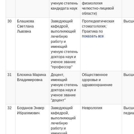
ученую степень
физиология
кандидата наук
челюстно-лицевой
области)
30
Блашкова
Заведующий
Пропедевтическая
Высше
Светлана
кафедрой,
стоматология;
Львовна
выполняющий
Практика по
показать все
лечебную
получению
работу и
профессиональных
имеющий
умений и опыта
ученую степень
профессиональной
доктора наук и
деятельности по
ученое звание
терапевтической
"профессор"
стоматологии;
Терапевтическая
31
Блохина Марина
Доцент,
Общественное
Высше
стоматология;
Владимировна
имеющий
здоровье и
Клиническая практика
ученую степень
здравоохранение
по стоматологии
доктора наук и
общей практики
ученое звание
"доцент"
32
Богданов Энвер
Заведующий
Неврология
Высше
Ибрагимович
кафедрой,
педиа
выполняющий
лечебную
работу и
имеющий