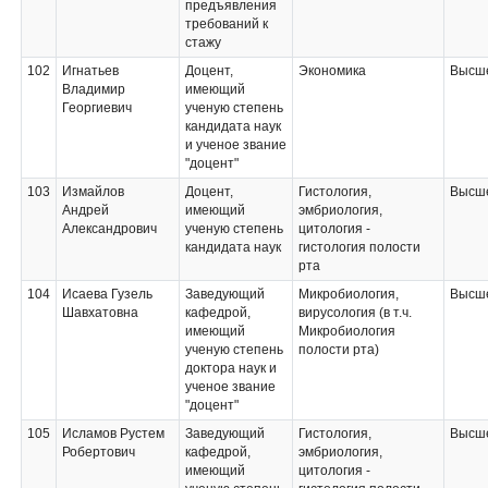
предъявления
требований к
стажу
102
Игнатьев
Доцент,
Экономика
Высше
Владимир
имеющий
Георгиевич
ученую степень
кандидата наук
и ученое звание
"доцент"
103
Измайлов
Доцент,
Гистология,
Высше
Андрей
имеющий
эмбриология,
Александрович
ученую степень
цитология -
кандидата наук
гистология полости
рта
104
Исаева Гузель
Заведующий
Микробиология,
Высше
Шавхатовна
кафедрой,
вирусология (в т.ч.
имеющий
Микробиология
ученую степень
полости рта)
доктора наук и
ученое звание
"доцент"
105
Исламов Рустем
Заведующий
Гистология,
Высше
Робертович
кафедрой,
эмбриология,
имеющий
цитология -