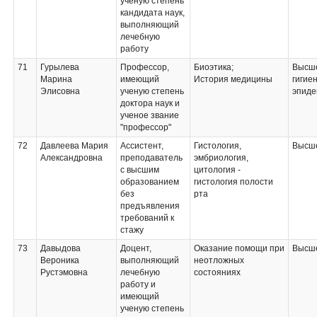
ученую степень
кандидата наук,
выполняющий
лечебную
работу
71
Гурылева
Профессор,
Биоэтика;
Высше
Марина
имеющий
История медицины
гигие
Элисовна
ученую степень
эпиде
доктора наук и
ученое звание
"профессор"
72
Давлеева Мария
Ассистент,
Гистология,
Высше
Александровна
преподаватель
эмбриология,
с высшим
цитология -
образованием
гистология полости
без
рта
предъявления
требований к
стажу
73
Давыдова
Доцент,
Оказание помощи при
Высше
Вероника
выполняющий
неотложных
Рустэмовна
лечебную
состояниях
работу и
имеющий
ученую степень