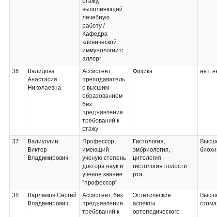
стажу,
выполняющий
лечебную
работу /
Кафедра
клинической
иммунологии с
аллерг
36
Валидова
Ассистент,
Физика
нет, н
Анастасия
преподаватель
Николаевна
с высшим
образованием
без
предъявления
требований к
стажу
37
Валиуллин
Профессор,
Гистология,
Высше
Виктор
имеющий
эмбриология,
биохи
Владимирович
ученую степень
цитология -
доктора наук и
гистология полости
ученое звание
рта
"профессор"
38
Варламов Сергей
Ассистент, без
Эстетические
Высше
Владимирович
предъявления
аспекты
стома
требований к
ортопедического