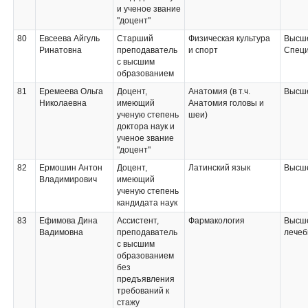
и ученое звание
"доцент"
80
Евсеева Айгуль
Старший
Физическая культура
Высш
Ринатовна
преподаватель
и спорт
Специ
с высшим
образованием
81
Еремеева Ольга
Доцент,
Анатомия (в т.ч.
Высше
Николаевна
имеющий
Анатомия головы и
ученую степень
шеи)
доктора наук и
ученое звание
"доцент"
82
Ермошин Антон
Доцент,
Латинский язык
Высше
Владимирович
имеющий
ученую степень
кандидата наук
83
Ефимова Дина
Ассистент,
Фармакология
Высше
Вадимовна
преподаватель
лечеб
с высшим
образованием
без
предъявления
требований к
стажу