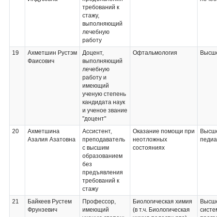
требований к
стажу,
выполняющий
лечебную
работу
19
Ахметшин Рустэм
Доцент,
Офтальмология
Высше
Фаисович
выполняющий
лечебную
работу и
имеющий
ученую степень
кандидата наук
и ученое звание
"доцент"
20
Ахметшина
Ассистент,
Оказание помощи при
Высше
Азалия Азатовна
преподаватель
неотложных
педиа
с высшим
состояниях
образованием
без
предъявления
требований к
стажу
21
Байкеев Рустем
Профессор,
Биологическая химия
Высше
Фрунзевич
имеющий
(в т.ч. Биологическая
систе