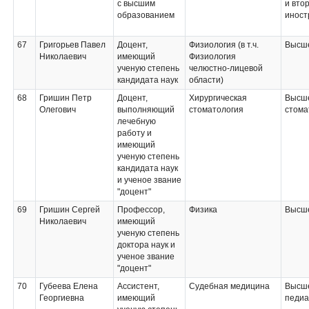
с высшим
и вто
образованием
иност
67
Григорьев Павел
Доцент,
Физиология (в т.ч.
Высше
Николаевич
имеющий
Физиология
ученую степень
челюстно-лицевой
кандидата наук
области)
68
Гришин Петр
Доцент,
Хирургическая
Высше
Олегович
выполняющий
стоматология
стома
лечебную
работу и
имеющий
ученую степень
кандидата наук
и ученое звание
"доцент"
69
Гришин Сергей
Профессор,
Физика
Высше
Николаевич
имеющий
ученую степень
доктора наук и
ученое звание
"доцент"
70
Губеева Елена
Ассистент,
Судебная медицина
Высше
Георгиевна
имеющий
педиа