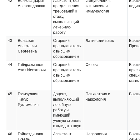
42
Волкова Дарья
Ассистент, без
Иммунология,
Высше
Александровна
предъявления
клиническая
педиа
требований к
иммунология
стажу,
выполняющий
лечебную
работу
43
Вольская
Старший
Латинский язык
Высше
Анастасия
преподаватель
Препо
Сергеевна
с высшим
образованием
44
Габдрахманов
Старший
Физика
Высше
Азат Исхакович
преподаватель
присв
с высшим
специ
образованием
магис
45
Газизуллин
Доцент,
Психиатрия и
Высше
Тимур
выполняющий
наркология
Рустэмович
лечебную
работу и
имеющий
ученую степень
кандидата наук
46
Гайнетдинова
Ассистент
Неврология
Высше
Гузель
лечеб