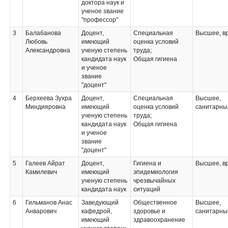
доктора наук и
ученое звание
"профессор"
3
Балабанова
Доцент,
Специальная
Высшее, в
Любовь
имеющий
оценка условий
Александровна
ученую степень
труда;
кандидата наук
Общая гигиена
и ученое
звание
"доцент"
4
Берхеева Зухра
Доцент,
Специальная
Высшее,
Миндияровна
имеющий
оценка условий
санитарны
ученую степень
труда;
кандидата наук
Общая гигиена
и ученое
звание
"доцент"
5
Галеев Айрат
Доцент,
Гигиена и
Высшее, в
Камилевич
имеющий
эпидемиология
ученую степень
чрезвычайных
кандидата наук
ситуаций
6
Гильманов Анас
Заведующий
Общественное
Высшее,
Анварович
кафедрой,
здоровье и
санитарны
имеющий
здравоохранение