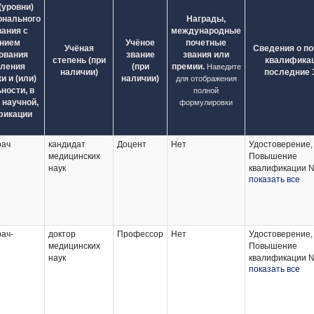
(уровни)
онального
Награды,
вания с
международные
анием
Учёное
почетные
Учёная
Сведения о п
ования
звание
звания или
степень (при
квалификац
вления
(при
премии.
Наведите
наличии)
последние 3
и и (или)
наличии)
для отображения
ности, в
полной
 научной,
формулировки
фикации
рач
кандидат
Доцент
Нет
Удостоверение,
медицинских
Повышение
наук
квалификации 
показать все
780000002479 
25.08.2025,
Академическое 
объеме 36 часо
"Медикал Скул";
ач-
доктор
Профессор
Нет
Удостоверение,
Удостоверение,
медицинских
Повышение
Повышение
наук
квалификации 
квалификации 
показать все
163104305256 
218787 от 29.11
28.03.2025, "Как
Республиканска
электронный кур
заведующих ка
объеме 16 часо
лабораториями