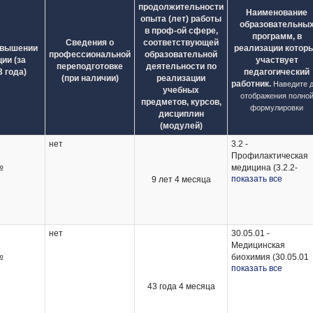
продолжительности
Наименование
опыта (лет) работы
образовательны
в проф-ой сфере,
программ, в
Сведения о
соответствующей
овышении
реализации котор
профессиональной
образовательной
ии (за
участвует
переподготовке
деятельности по
 года)
педагогический
(при наличии)
реализации
работник.
Наведите 
учебных
отображения полно
предметов, курсов,
формулировки
дисциплин
(модулей)
нет
3.2 -
Профилактическая
№
медицина (3.2.2-
показать все
от
9 лет 4 месяца
Эпидемиология);
32.08.07 - Общая
письмо, в
гигиена (32.08.07
в, ООО
Общая гигиена);
32.08.12 -
нет
30.05.01 -
Эпидемиология
Медицинская
(32.08.12
№
биохимия (30.05.01
№КФУ УПК
Эпидемиология);
показать все
от
Медицинская
.2024,
32.08.15 -
 создать
биохимия); 31.05.01 
я школа
43 года 4 месяца
Медицинская
с", в
Лечебное дело
федрами и
микробиология
в, ФГБОУ
(31.05.01 Лечебное
(Медицинская