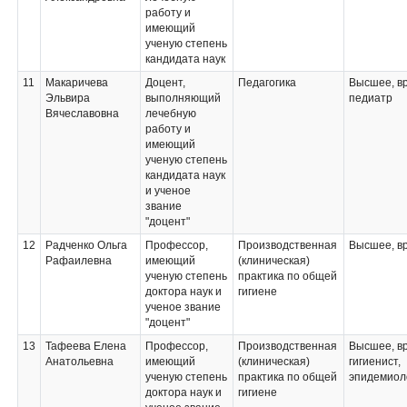
работу и
имеющий
ученую степень
кандидата наук
11
Макаричева
Доцент,
Педагогика
Высшее, вр
Эльвира
выполняющий
педиатр
Вячеславовна
лечебную
работу и
имеющий
ученую степень
кандидата наук
и ученое
звание
"доцент"
12
Радченко Ольга
Профессор,
Производственная
Высшее, в
Рафаилевна
имеющий
(клиническая)
ученую степень
практика по общей
доктора наук и
гигиене
ученое звание
"доцент"
13
Тафеева Елена
Профессор,
Производственная
Высшее, в
Анатольевна
имеющий
(клиническая)
гигиенист,
ученую степень
практика по общей
эпидемиол
доктора наук и
гигиене