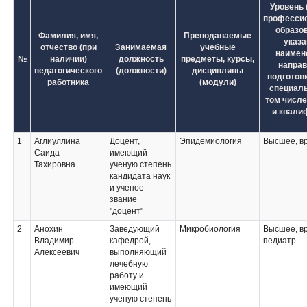
Уровень 
професси
образо
Фамилия, имя,
Преподаваемые
указ
отчество (при
Занимаемая
учебные
наимен
№
наличии)
должность
предметы, курсы,
напра
педагогического
(должности)
дисциплины
подготовк
работника
(модули)
специаль
том числе
и квали
1
Аглиуллина
Доцент,
Эпидемиология
Высшее, в
Саида
имеющий
Тахировна
ученую степень
кандидата наук
и ученое
звание
"доцент"
2
Анохин
Заведующий
Микробиология
Высшее, вр
Владимир
кафедрой,
педиатр
Алексеевич
выполняющий
лечебную
работу и
имеющий
ученую степень