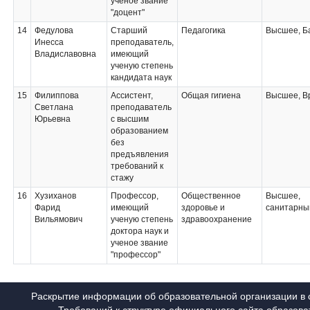
ученое звание
"доцент"
14
Федулова
Старший
Педагогика
Высшее, Б
Инесса
преподаватель,
Владиславовна
имеющий
ученую степень
кандидата наук
15
Филиппова
Ассистент,
Общая гигиена
Высшее, В
Светлана
преподаватель
Юрьевна
с высшим
образованием
без
предъявления
требований к
стажу
16
Хузиханов
Профессор,
Общественное
Высшее,
Фарид
имеющий
здоровье и
санитарны
Вильямович
ученую степень
здравоохранение
доктора наук и
ученое звание
"профессор"
Раскрытие информации об образовательной организации в с