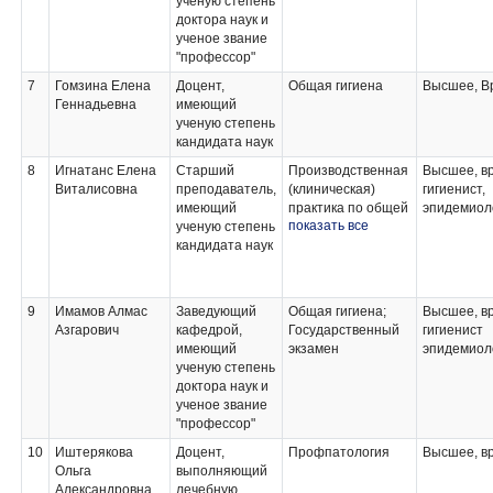
ученую степень
доктора наук и
ученое звание
"профессор"
7
Гомзина Елена
Доцент,
Общая гигиена
Высшее, В
Геннадьевна
имеющий
ученую степень
кандидата наук
8
Игнатанс Елена
Старший
Производственная
Высшее, вр
Виталисовна
преподаватель,
(клиническая)
гигиенист,
имеющий
практика по общей
эпидемиол
показать все
ученую степень
гигиене;
кандидата наук
Общая гигиена;
Производственная
практика: Научно-
исследовательская
9
Имамов Алмас
Заведующий
Общая гигиена;
Высшее, в
работа;
Азгарович
кафедрой,
Государственный
гигиенист
Дезинфектология
имеющий
экзамен
эпидемиол
ученую степень
доктора наук и
ученое звание
"профессор"
10
Иштерякова
Доцент,
Профпатология
Высшее, в
Ольга
выполняющий
Александровна
лечебную