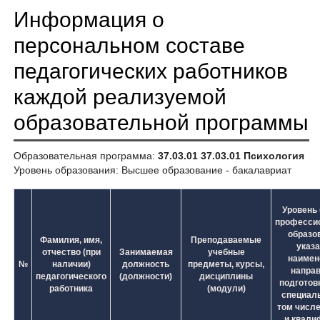
Информация о
персональном составе
педагогических работников
каждой реализуемой
образовательной программы
Образовательная программа:
37.03.01 37.03.01 Психология
Уровень образования: Высшее образование - бакалавриат
Уровень 
професси
образо
Фамилия, имя,
Преподаваемые
указ
отчество (при
Занимаемая
учебные
наимен
№
наличии)
должность
предметы, курсы,
напра
педагогического
(должности)
дисциплины
подготовк
работника
(модули)
специаль
том числе
и квали