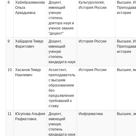
8
Хабибрахманова
Доцент,
Культурология;
Высшее, И
Ольга
имеющий
История России
Преподава
Аркадьевна
ученую
истории
степень
доктора наук и
ученое звание
"доцент"
9
Хайдаров Тимур
Доцент,
История России
Высшее, И
Фаритович
имеющий
Преподава
ученую
истории
степень
кандидата наук
10
Хасанов Тимур
Ассистент,
История России
Высшее, м
Наилевич
преподаватель
с высшим
образованием
без
предъявления
требований к
стажу
11
Юсупова Альфия
Доцент,
Информатика
Высшее, э
Рафкатовна
имеющий
ученую
степень
кандидата наук