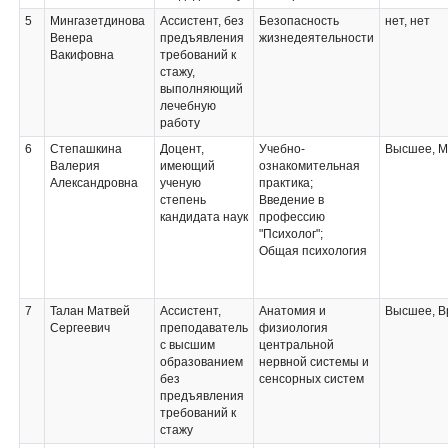
5
Мингазетдинова
Ассистент, без
Безопасность
нет, нет
Венера
предъявления
жизнедеятельности
Вакифовна
требований к
стажу,
выполняющий
лечебную
работу
6
Степашкина
Доцент,
Учебно-
Высшее, М
Валерия
имеющий
ознакомительная
Александровна
ученую
практика;
степень
Введение в
кандидата наук
профессию
"Психолог";
Общая психология
7
Талан Матвей
Ассистент,
Анатомия и
Высшее, В
Сергеевич
преподаватель
физиология
с высшим
центральной
образованием
нервной системы и
без
сенсорных систем
предъявления
требований к
стажу