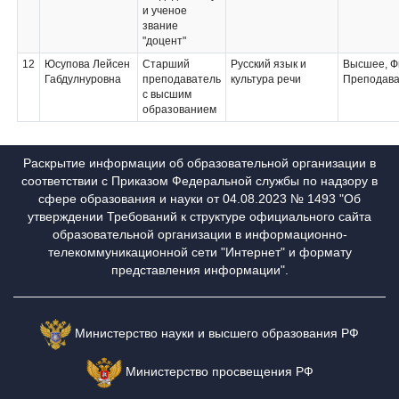
и ученое
звание
"доцент"
12
Юсупова Лейсен
Старший
Русский язык и
Высшее, Ф
Габдулнуровна
преподаватель
культура речи
Преподава
с высшим
образованием
Раскрытие информации об образовательной организации в
соответствии с Приказом Федеральной службы по надзору в
сфере образования и науки от 04.08.2023 № 1493 "Об
утверждении Требований к структуре официального сайта
образовательной организации в информационно-
телекоммуникационной сети "Интернет" и формату
представления информации".
Министерство науки и высшего образования РФ
Министерство просвещения РФ