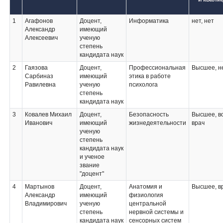
1
Агафонов
Доцент,
Информатика
нет, нет
Александр
имеющий
Алексеевич
ученую
степень
кандидата наук
2
Гаязова
Доцент,
Профессиональная
Высшее, н
Сарбиназ
имеющий
этика в работе
Равилевна
ученую
психолога
степень
кандидата наук
3
Ковалев Михаил
Доцент,
Безопасность
Высшее, в
Иванович
имеющий
жизнедеятельности
врач
ученую
степень
кандидата наук
и ученое
звание
"доцент"
4
Мартынов
Доцент,
Анатомия и
Высшее, в
Александр
имеющий
физиология
Владимирович
ученую
центральной
степень
нервной системы и
кандидата наук
сенсорных систем