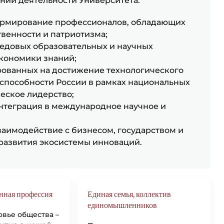
ий деятельности Университета:
формирование профессионалов, обладающих
венности и патриотизма;
редовых образовательных и научных
кономики знаний;
ированных на достижение технологического
оспособности России в рамках национальных
еское лидерство;
интеграция в международное научное и
взаимодействие с бизнесом, государством и
азвития экосистемы инноваций.
анная профессия
Единая семья, коллектив
единомышленников
овье общества –