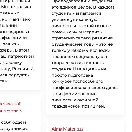
нтир в нашей
Преподаватели и студенты –
 Мы не только
это единое целое. В каждом
ственных
студенте мы пытаемся
 но и активно
увидеть уникальную
решении
личность и на этой основе
аны здоровья
помочь ему выстроить
рофилактики
стратегию своего развития.
и защиты
Студенческие годы – это не
реды. В этом
только учеба: мы всячески
наш патриотизм
поощряем социальную и
 к своему
творческую активность
стану, России. И
студента. Наша цель – не
емся передать
просто подготовка
там.
конкурентоспособного
профессионала в своем деле,
но и формирование
личности с активной
астической
гражданской позицией.
й и ученых
 соблюдаем
сотрудников,
Alma Mater для