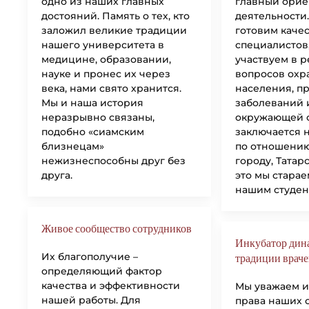
одно из наших главных
главный орие
достояний. Память о тех, кто
деятельности.
заложил великие традиции
готовим каче
нашего университета в
специалистов,
медицине, образовании,
участвуем в 
науке и пронес их через
вопросов охр
века, нами свято хранится.
населения, п
Мы и наша история
заболеваний 
неразрывно связаны,
окружающей с
подобно «сиамским
заключается 
близнецам»
по отношению
нежизнеспособны друг без
городу, Татар
друга.
это мы стара
нашим студен
Живое сообщество сотрудников
Инкубатор дин
Их благополучие –
традиции враче
определяющий фактор
качества и эффективности
Мы уважаем и
нашей работы. Для
права наших 