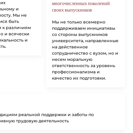
 их
многочисленных поколений
льному и
своих выпускников
росту. Мы не
мся быть
Мы не только всемерно
 к различиям
поддерживаем инициативы
но и всячески
со стороны выпускников
кальность и
университета, направленные
ть.
на действенное
сотрудничество с вузом, но и
несем моральную
ответственность за уровень
профессионализма и
качество их подготовки.
адициям реальной поддержки и заботы по
ивную трудовую деятельность