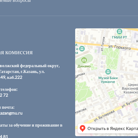
я комиссия
волжский федеральный округ,
атарстан, г.Казань, ул.
.49, каб.222
телефон:
12 72
 почта:
azangmu.ru
аты за обучение и проживание в
04 81