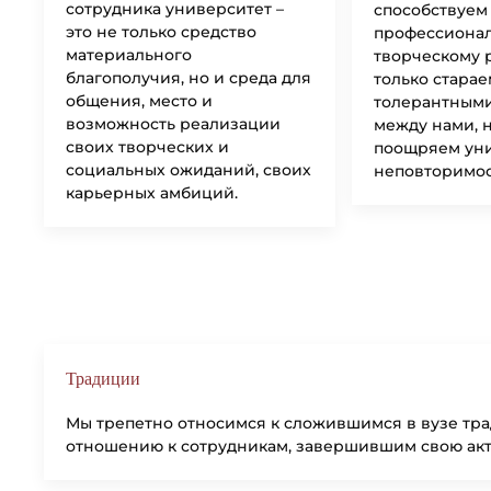
сотрудника университет –
способствуем
это не только средство
профессиона
материального
творческому 
благополучия, но и среда для
только старае
общения, место и
толерантными
возможность реализации
между нами, 
своих творческих и
поощряем уни
социальных ожиданий, своих
неповторимос
карьерных амбиций.
Традиции
Мы трепетно относимся к сложившимся в вузе тр
отношению к сотрудникам, завершившим свою акт