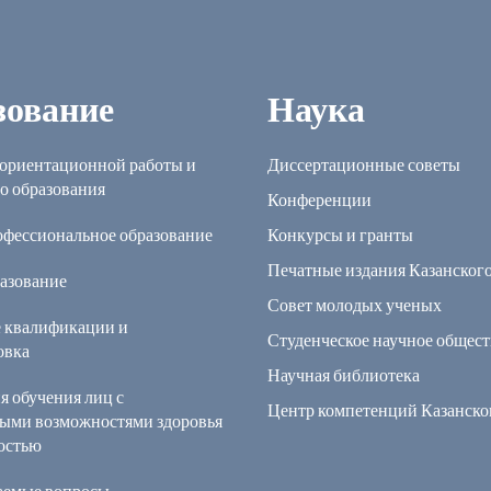
зование
Наука
ориентационной работы и
Диссертационные советы
о образования
Конференции
офессиональное образование
Конкурсы и гранты
Печатные издания Казанског
азование
Совет молодых ученых
 квалификации и
Студенческое научное общест
овка
Научная библиотека
я обучения лиц с
Центр компетенций Казанск
ыми возможностями здоровья
остью
ваемые вопросы