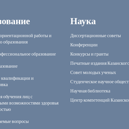
зование
Наука
ориентационной работы и
Диссертационные советы
о образования
Конференции
офессиональное образование
Конкурсы и гранты
Печатные издания Казанског
азование
Совет молодых ученых
 квалификации и
Студенческое научное общест
овка
Научная библиотека
я обучения лиц с
Центр компетенций Казанск
ыми возможностями здоровья
остью
ваемые вопросы