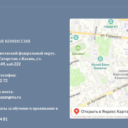
я комиссия
волжский федеральный округ,
атарстан, г.Казань, ул.
.49, каб.222
телефон:
12 72
 почта:
azangmu.ru
аты за обучение и проживание в
04 81