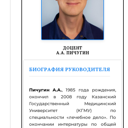
нейрохирургии. Усовершенствования
в отдельных разделах нейрохирургии
проходил в ведущих
нейрохирургических отделениях г.
Москвы и г. Ленинграда - Санкт-
Петербурга, в США и Швейцарии.
В октябре 1976 г. защитил
ДОЦЕНТ
А.А. ПИЧУГИН
кандидатскую диссертацию
«Динамика прочности и
эластичности межпозвонковых
БИОГРАФИЯ РУКОВОДИТЕЛЯ
дисков человека в онтогенезе»
.
Результаты этого исследования
позволили получить достоверную
Пичугин А.А.
, 1985 года рождения,
информацию о прочности
окончил в 2008 году Казанский
межпозвонковых дисков,
Государственный Медицинский
способствовали установлению
Университет (КГМУ) по
равенства прочности
специальности «лечебное дело». По
межпозвонкового диска и позвонков
окончании интернатуры по общей