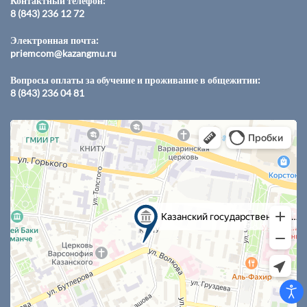
Контактный телефон:
Gardner, Georgios A. Zenonos, The
8 (843) 236 12 72
нейрохирургического отделения ГАУЗ
Connective Tissue Architecture of the
«Межрегиональный клинико-
Cavernous Sinus: An Anatomical Study
Электронная почта:
диагностический центр», которое
priemcom@kazangmu.ru
and Unifying Conceptualization, World
стало лидером нейрохирургической
Neurosurgery, Volume 194, 2025, 123573,
службы Республики, клиникой
Вопросы оплаты за обучение и проживание в общежитии:
ISSN 1878-8750,
8 (843) 236 04 81
высоких медицинских технологий. С
https://doi.org/10.1016/j.wneu.2024.123573.
2013 по 2020 гг. курировал отделение
неотложной высокотехнологичной
4. Пичугин А.А., Ковязина Р.Р.,
нейрохирургии ГАУЗ «7ГКБ им.
Трондин А.А., Алексеев А.Г., Копнин
М.Н.Садыкова».
П.Б., Гессель Т.В., Бойчук С.В.
Иммунотерапия злокачественных
Проф. В.И. Данилов способствовал
глиом: современное состояние
внедрению в Казани хирургических
проблемы. Успехи молекулярной
вмешательств при всех видах
онкологии. 2024;11(4):23-40.
сосудистой патологии, эпилепсии,
https://doi.org/10.17650/2313-805X-
трансназальных операций при
2024-11-4-23-40
патологии основания головного
мозга и черепа, стереотаксических
5. Мифтахова Д.З., Пичугин А.А.,