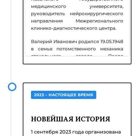
медицинского университета,
руководитель нейрохирургического
направления Межрегионального
клинико-диагностического центра.
Валерий Иванович родился 19.05.1948
в семье потомственного механика
стекольного завода. После
окончания в 1966 г. 11-летней школы с
золотой медалью он поступил на
лечебно-профилактический
факультет Казанского
государственного медицинского
2023 – НАСТОЯЩЕЕ ВРЕМЯ
института.
За отличную учебу и активное
НОВЕЙШАЯ ИСТОРИЯ
участие в общественной жизни
института на IV курсе стал
1 сентября 2023 года организована
Ленинским стипендиатом. С III курса