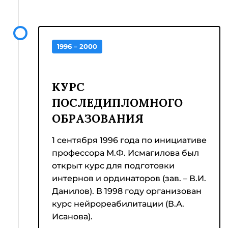
А.Л. Поленов.
Владимир Михайлович Бехтерев
скоропостижно скончался в 1927 году, урна
1996 – 2000
с прахом его захоронена на Волковском
кладбище Петербурга.
КУРС
ПОСЛЕДИПЛОМНОГО
ОБРАЗОВАНИЯ
1 сентября 1996 года по инициативе
профессора М.Ф. Исмагилова был
открыт курс для подготовки
интернов и ординаторов (зав. – В.И.
Данилов). В 1998 году организован
курс нейрореабилитации (В.А.
Исанова).