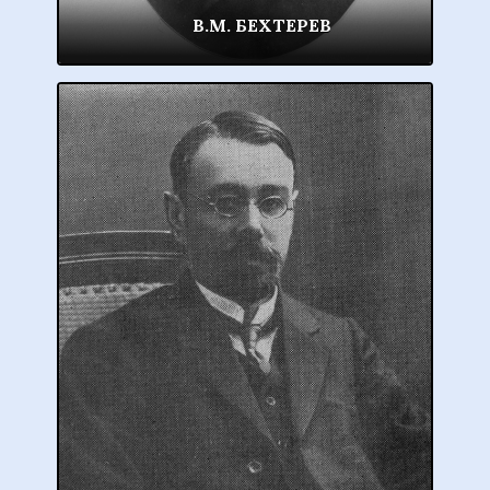
В.М. БЕХТЕРЕВ
В.М. БЕХТЕРЕВ
1857-1927
Выдающийся русский невролог, психиатр,
психолог, морфолог и физиолог нервной
системы.
В.М. Бехтереву принадлежит свыше
600
научных работ
. Исследования в области
изучения структуры мозга дали
совершенно новые факты, имеющие
мировое значение. Им открыты ядра и
проводящие пути в мозге, создано учение о
проводящих путях спинного и головного
мозга и функциональной анатомии мозга.