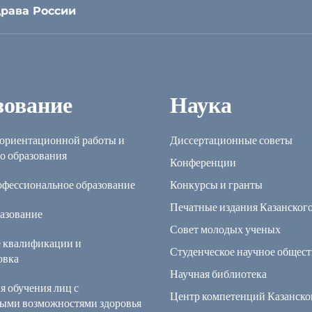
рава России
зование
Наука
ориентационной работы и
Диссертационные советы
о образования
Конференции
офессиональное образование
Конкурсы и гранты
Печатные издания Казанског
азование
Совет молодых ученых
 квалификации и
Студенческое научное общест
овка
Научная библиотека
я обучения лиц с
Центр компетенций Казанск
ыми возможностями здоровья