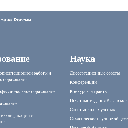
рава России
зование
Наука
ориентационной работы и
Диссертационные советы
о образования
Конференции
офессиональное образование
Конкурсы и гранты
Печатные издания Казанског
азование
Совет молодых ученых
 квалификации и
Студенческое научное общест
овка
Научная библиотека