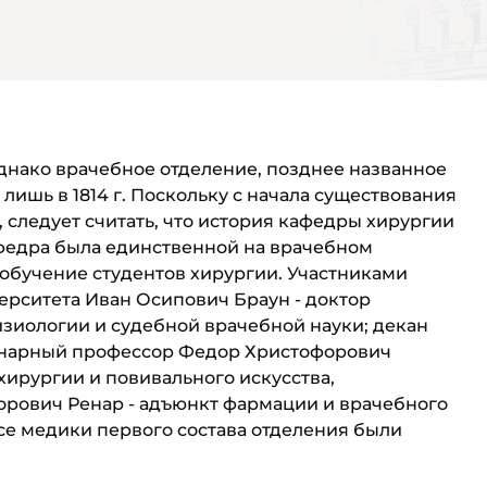
Однако врачебное отделение, позднее названное
ишь в 1814 г. Поскольку с начала существования
 следует считать, что история ка­федры хирургии
кафе­дра была единственной на врачебном
 обучение студентов хирургии. Участниками
рситета Иван Осипович Бра­ун - доктор
зиологии и судебной врачебной науки; декан
динарный профессор Федор Христофорович
хирургии и повивального искусства,
рович Ренар - адъюнкт фармации и врачебного
се медики первого состава отделения были