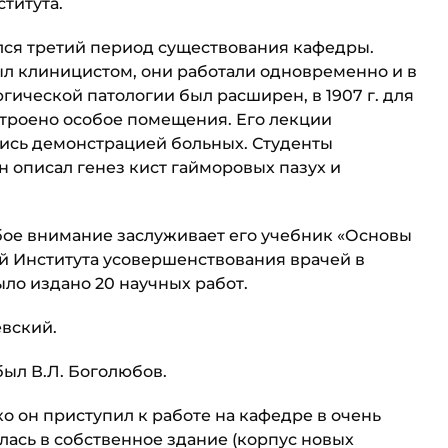
титута.
чался третий период существования кафедры.
ыл клиницистом, они работали одновременно и в
гической патологии был расширен, в 1907 г. для
роено особое поме­щения. Его лекции
лись демонстрацией больных. Студенты
н описал генез кист гайморовых пазух и
собое внимание заслуживает его учебник «Основы
й Института усовершенствования врачей в
ло издано 20 научных работ.
евский.
был В.Л. Боголюбов.
о он приступил к ра­боте на кафедре в очень
лась в собственное здание (корпус новых