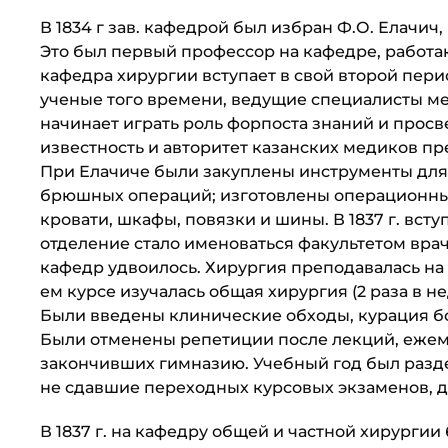
В 1834 г зав. кафедрой был избран Ф.О. Елачич
Это был первый профессор на кафедре, работа
кафедра хирургии вступает в свой второй пери
ученые того времени, ведущие специалисты м
начинает играть роль форпоста знаний и прос
известность и авторитет казанских медиков п
При Елачиче были закуплены инструменты для 
брюшных операций; изготовлены операционный
кровати, шкафы, повязки и шины. В 1837 г. вст
отделение стало именоваться факультетом врач
кафедр удвоилось. Хирургия преподавалась на 
ем курсе изучалась общая хирургия (2 раза в нед
Были введены клинические обходы, курация бол
Были отменены репетиции после лек­ций, еже
закончивших гимназию. Учебный год был разде
не сдавшие переходных курсовых экзаменов, д
В 1837 г. на кафедру общей и частной хирургии