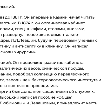
ольский.
им до 1881 г. Он впер­вые в Казани начал читать
отных. В 1874 г. он организовал кабинет
копами, спец. шкафами, столами, книгами,
 развернул новое экс­периментально-
едры. Л.Л.Левшин, будучи передовым ученым с
тику и антисептику в клинику. Он написал
Основы хирургии».
Высоцкий. Он продолжил развитие кабинета
а­литических весов, химической посуды,
ваний, подобрал коллекцию перевязочного
ти, зародышем бактериологическо­го института и
кого постоянно проводились
ургии был дополнен сведениями об опухолях,
 Высоцкий написал пособие «Общая
ф. Любимовым и Левашовым, принадлежит честь