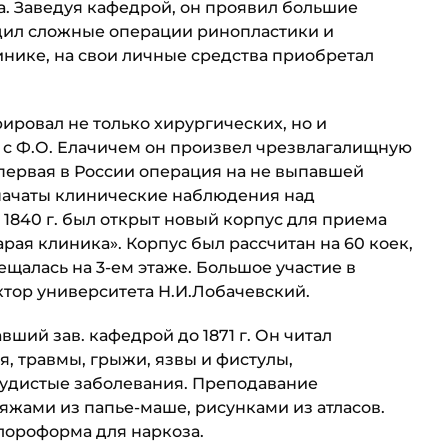
а. Заведуя кафедрой, он проявил большие
одил сложные операции ринопластики и
инике, на свои личные средства приобретал
рировал не только хирургических, но и
о с Ф.О. Елачичем он произвел чрезвлагалищную
 первая в России операция на не выпавшей
 начаты клинические на­блюдения над
1840 г. был открыт новый корпус для приема
рая клиника». Корпус был рассчитан на 60 коек,
щалась на 3-ем этаже. Боль­шое участие в
тор уни­верситета Н.И.Лобачевский.
авший зав. кафедрой до 1871 г. Он читал
, травмы, грыжи, язвы и фистулы,
осудистые заболевания. Преподавание
жами из папье-маше, рисунками из атла­сов.
ороформа для нар­коза.