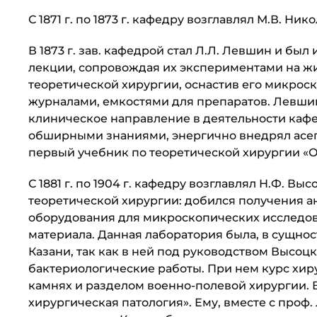
С 1871 г. по 1873 г. кафедру возглавлял М.В. Ник
В 1873 г. зав. кафедрой стал Л.Л. Левшин и был 
лекции, сопровождая их экспериментами на жив
теоретической хирур­гии, оснастив его микрос
журналами, емкостями для препаратов. Левшин
клиническое направление в деятельности каф
обширными знаниями, энер­гично внедрял асеп
первый учебник по теоретической хирургии «
С 1881 г. по 1904 г. кафедру возглавлял Н.Ф. 
теоретической хирургии: добился получения ан
оборудования для микроскопи­ческих исследо
материала. Данная лаборатория была, в сущнос
Казани, так как в ней под руководством Высоц
бактериологические работы. При нем курс хир
камнях и разделом военно-полевой хирургии.
хирургическая патология». Ему, вместе с про