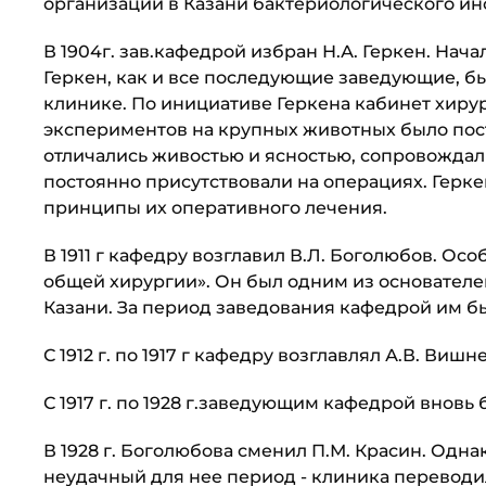
организации в Казани бактериологического инс
В 1904г. зав.кафедрой избран Н.А. Геркен. На
Геркен, как и все последующие заведующие, б
клинике. По инициа­тиве Геркена кабинет хирур
экспериментов на крупных животных было пост
отличались живостью и ясностью, сопровожда
постоянно присутствовали на опе­рациях. Герке
принципы их оперативного лечения.
В 1911 г кафедру возглавил В.Л. Боголюбов. О
общей хирургии». Он был одним из основателе
Казани. За период заведования кафедрой им бы
С 1912 г. по 1917 г кафедру возглавлял А.В. Вишн
С 1917 г. по 1928 г.заведующим кафедрой вновь 
В 1928 г. Боголюбова сменил П.М. Красин. Однак
неудачный для нее период - клиника пере­води