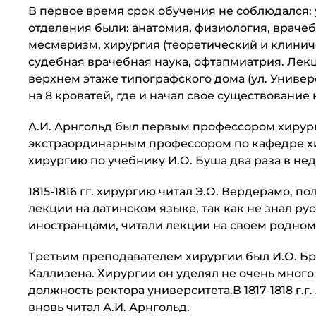
В первое время срок обучения не соблюдался: 
отделения были: анатомия, физиология, вра­ч
месмеризм, хирургия (теоретический и клиниче
судебная врачебная наука, офтапмиатрия. Лекци
верхнем этаже типографского дома (ул. Уни­ве
на 8 кроватей, где и начал свое существование
А.И. Арнгольд был первым профессором хирурги
экстраординарным профессором по кафедре хирур
хирургию по учебнику И.О. Буша два раза в не
1815-1816 гг. хирургию читал Э.О. Вердерамо, п
лекции на латинском языке, так как не знал ру
иностранцами, читали лекции на своем родном
Третьим преподавателем хирургии был И.О. Брау
Каллизена. Хирургии он уделял не очень много
должность ректора университета.В 1817-1818 г.г
вновь читал А.И. Арнгольд.