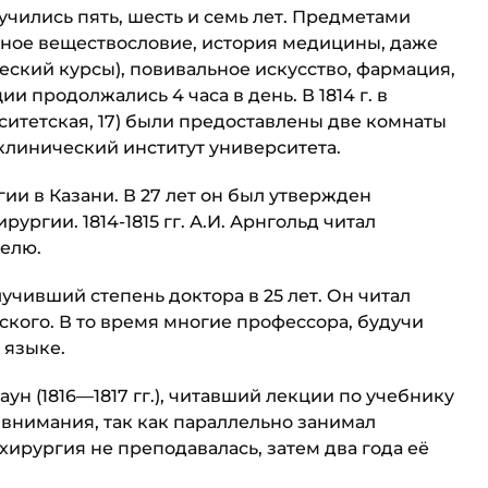
учились пять, шесть и семь лет. Предметами
ебное веществословие, история медицины, даже
ский курсы), повивальное искусство, фарма­ция,
и продолжались 4 часа в день. В 1814 г. в
рситетская, 17) были предоставлены две комнаты
 клинический институт университета.
и в Казани. В 27 лет он был утвержден
­гии. 1814-1815 гг. А.И. Арнгольд читал
делю.
олучивший степень доктора в 25 лет. Он читал
сского. В то время многие профессора, будучи
 языке.
н (1816—1817 гг.), чи­тавший лекции по учебнику
 внимания, так как параллельно занимал
. хирургия не преподавалась, затем два года её