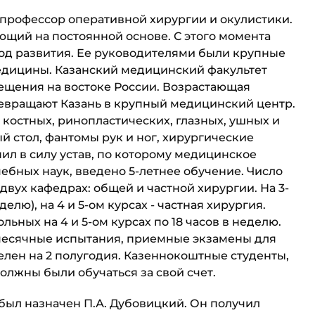
, профессор оперативной хирургии и окулистики.
ющий на постоянной основе. С этого момента
од развития. Ее руководителями были круп­ные
едицины. Казанский медицинский факультет
вещения на востоке России. Возрастающая
ревращают Казань в крупный медицинский центр.
костных, ринопластических, глазных, ушных и
 стол, фантомы рук и ног, хирургические
упил в силу устав, по которому медицинское
ебных наук, введено 5-летнее обучение. Число
двух кафедрах: общей и частной хирургии. На 3-
елю), на 4 и 5-ом курсах - частная хирур­гия.
ьных на 4 и 5-ом курсах по 18 часов в неделю.
месячные испытания, приемные экзамены для
лен на 2 полугодия. Казеннокоштные студенты,
олжны были обучаться за свой счет.
 был назначен П.А. Дубовицкий. Он получил