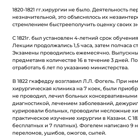
1820-1821 гг.хирургии не было. Деятельность п
незначительной, это объяснялось их незаинтер
стремлением быстрееполучить оценку своих зн
С 1821г. был установлен 4-летний срок обучен
Лекции продолжались 1,5 часа, затем полчаса 
Экзамены проводились ежемесячно. Выпускны
предметамв количестве 16 в течение 3 дней. 
отработать 6 лет по указанию министерства.
В 1822 гкафедру возглавил Л.Л. Фогель. При н
хирургическая клиника на 7 коек, были приоб
не проводил, лечил больных консервативными 
диагностикой, лечением заболеваний, дежурил
курировали больных, проводили несложные хи
практическое изучение хирургии в Казани. С 182
бесплатных и 7 платных). Фогелем написано 9 н
переломов, ушибов, ожогов, сыпей.