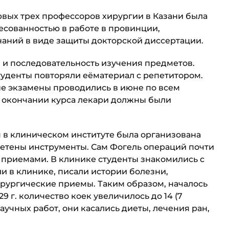
ервых трех профессоров хирургии в Казани была
есованностью в работе в провинции,
аний в виде защиты докторской диссертации.
ия и последовательность изучения предметов.
студенты повторяли еёматериал с репетитором.
е экзамены проводились в июне по всем
По окончании курса лекари должны были
ем в клиническом институте была организована
ретены инструменты. Сам Фогель операций почти
приемами. В клинике студенты зна­комились с
и в клинике, писали истории болезни,
рургические приемы. Таким образом, началось
9 г. количество коек увеличилось до 14 (7
аучных работ, они каса­лись диеты, лечения ран,