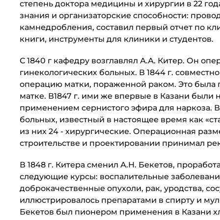
степень доктора медицины и хирургии в 22 год
знания и органи­заторские способности: пров
камнедробления, составил первый отчет по кл
книги, инструменты для клиники и студентов.
С 1840 г кафедру возглавлял А.А. Китер. Он опе
гинекологических больных. В 1844 г. совместн
операцию матки, пора­женной раком. Это была
матке. В1847 г. ими же впервые в Казани были
применением сернистого эфира для наркоза. В 
больных, известный в настоящее время как «ста
из них 24 - хирургические. Операционная разме
строительстве и проектировании принимал рек
В 1848 г. Китера сменил А.Н. Бекетов, проработ
следующие курсы: воспалительные заболевания
доброкачественные опухоли, рак, уродства, с
иллюстрировалось препаратами в спирту и муля
Бекетов был пионером применения в Казани хл