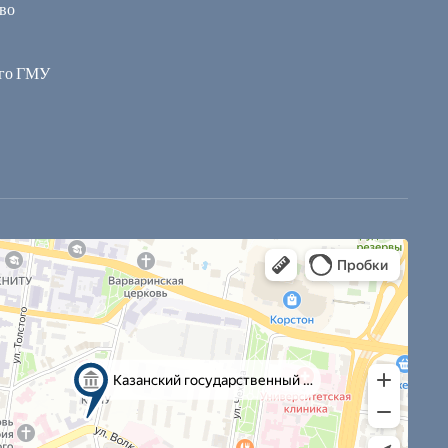
во
ого ГМУ